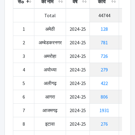
संo
का नाम
वर्ष
कार्य
क्रम
जनपद
वित्तीय
अनुशंसित
स्वीकृत
Total
44744
संo
का नाम
वर्ष
कार्य
1
अमेठी
2024-25
128
2
अम्बेडकरनगर
2024-25
781
3
अमरोहा
2024-25
726
4
अयोध्या
2024-25
279
5
अलीगढ़
2024-25
422
6
आगरा
2024-25
806
7
आजमगढ़
2024-25
1931
8
इटावा
2024-25
276